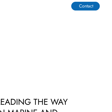
Contact
Warehouse
Working At
LEADING THE WAY