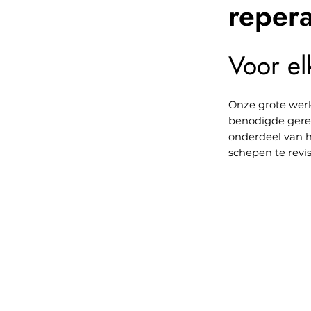
repera
Voor elk
Onze grote werk
benodigde gere
onderdeel van 
schepen te revis