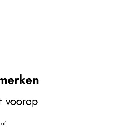
merken
it voorop
 of