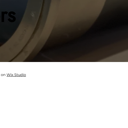
rs
t on
Wix Studio