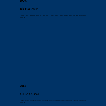
85%
Job Placement
Use this space to promote the business, its products or its services. Help people become familiar with the business and its
offerings.
30+
Online Courses
Use this space to promote the business, its products or its services. Help people become familiar with the business and its
offerings.