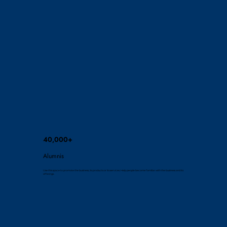
40,000+
Alumnis
Use this space to promote the business, its products or its services. Help people become familiar with the business and its
offerings.