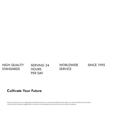
HIGH QUALITY
WORLDWIDE
SINCE 1995
SERVING 24
STANDARDS
SERVICE
HOURS
PER DAY
Cultivate Your Future
Sluit je aan bij een team van toegewijde professionals met een no-nonsense mentaliteit en een passie voor uitmuntendheid. We waarderen
vakmanschap en bieden mogelijkheden voor groei en ontwikkeling in een dynamische en innovatieve omgeving.