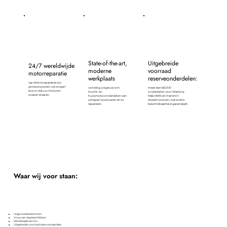
State-of-the-art,
Uitgebreide
24/7 wereldwijde
moderne
voorraad
motorreparatie
werkplaats
reserveonderdelen:
van kleine reparaties tot
grote projecten, we zorgen
volledig uitgerust om
meer dan 65.000
ervoor dat uw motoren
hoofd- en
onderdelen voor Wartsila,
soepel draaien.
hulpmotoronderdelen van
Mak, MAN en Hanshin
schepen te reviseren en te
dieselmotoren, wat snelle
repareren.
beschikbaarheid garandeert.
Waar wij voor staan:
Hoge kwaliteitsnormen
24 uur per dag beschikbaar
Wereldwijde service
Uitgebreide voorraad reserveonderdele