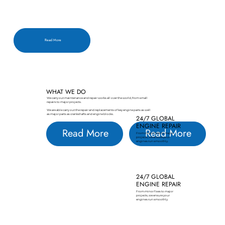
Read More
WHAT WE DO
We carry out maintenance and repair works all over the world, from small
repairs to major projects.
We are able carry out the repair and replacements of key engine parts as well
as major parts as crankshafts and engine blocks.
24/7 GLOBAL
ENGINE REPAIR
Read More
Read More
From minor fixes to major
projects, we ensure your
engines run smoothly.
24/7 GLOBAL
ENGINE REPAIR
From minor fixes to major
projects, we ensure your
engines run smoothly.