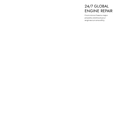
24/7 GLOBAL
ENGINE REPAIR
From minor fixes to major
projects, we ensure your
engines run smoothly.