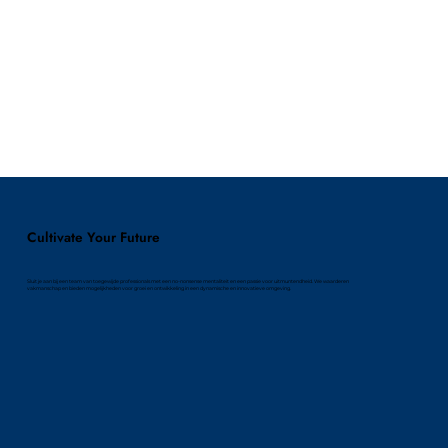
Cultivate Your Future
Sluit je aan bij een team van toegewijde professionals met een no-nonsense mentaliteit en een passie voor uitmuntendheid. We waarderen
vakmanschap en bieden mogelijkheden voor groei en ontwikkeling in een dynamische en innovatieve omgeving.