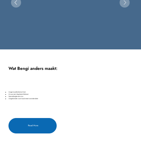
Wat Bengi anders maakt:
Hoge kwaliteitsnormen
24 uur per dag beschikbaar
Wereldwijde service
Uitgebreide voorraad reserveonderdele
Read More