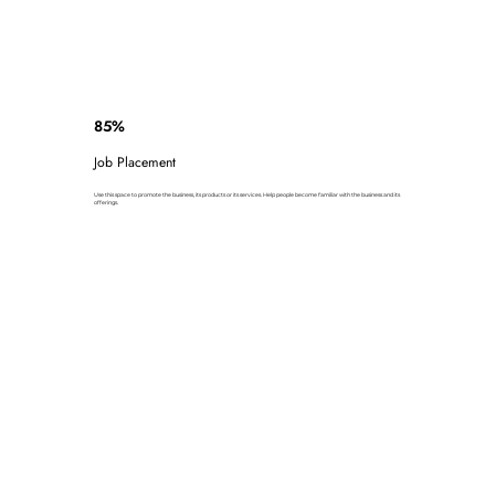
85%
Job Placement
Use this space to promote the business, its products or its services. Help people become familiar with the business and its
offerings.