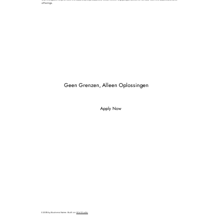
offerings.
Geen Grenzen, Alleen Oplossingen
Apply Now
© 2035 by Business Name. Built on
Wix Studio