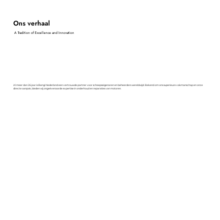
Ons verhaal
A Tradition of Excellence and Innovation
Al meer dan 26 jaar is Bengi Nederland een vertrouwde partner voor scheepseigenaren en beheerders wereldwijd. Bekend om ons superieure vakmanschap en onze
directe aanpak, bieden wij ongeëvenaarde expertise in onderhoud en reparaties van motoren.