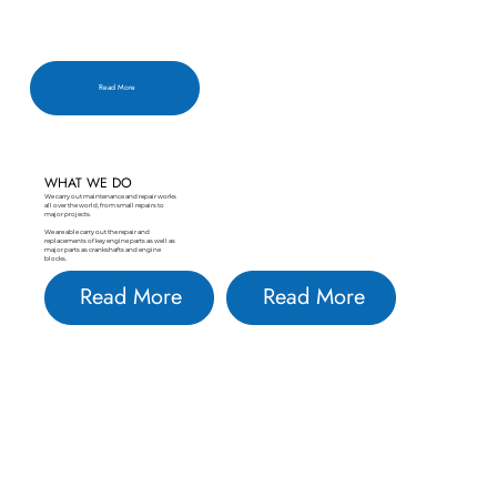
Read More
WHAT WE DO
We carry out maintenance and repair works
all over the world, from small repairs to
major projects.
We are able carry out the repair and
replacements of key engine parts as well as
major parts as crankshafts and engine
blocks.
Read More
Read More