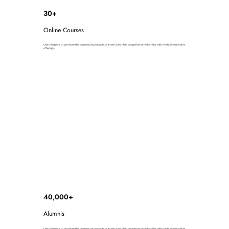
30+
Online Courses
Use this space to promote the business, its products or its services. Help people become familiar with the business and its
offerings.
40,000+
Alumnis
Use this space to promote the business, its products or its services. Help people become familiar with the business and its