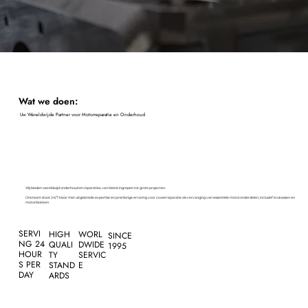
Wat we doen:
Uw Wereldwijde Partner voor Motorreparatie en Onderhoud
Wij bieden wereldwijd onderhoud en reparaties, van kleine ingrepen tot grote projecten.
Ons team staat 24/7 klaar met uitgebreide expertise en jarenlange ervaring voor zowel reparatie als vervanging van essentiële motoronderdelen, inclusief krukassen en
motorblokken.
SERVI
HIGH
WORL
SINCE
NG 24
QUALI
DWIDE
1995
HOUR
TY
SERVIC
S PER
STAND
E
DAY
ARDS