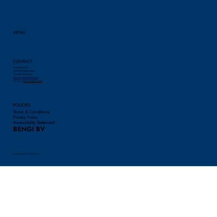
MENU
CONTACT
Einsteinweg 7
3208 KK Spijkenisse
The Netherlands
Spares:
sales@bengi.nl
Service:
service@bengi.nl
POLICIES
Terms & Conditions
Privacy Policy
Accessibility Statement
BENGI BV
© 2024 By Piek Marketing