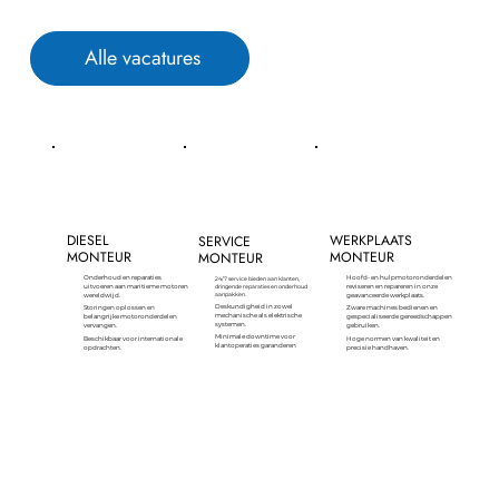
Alle vacatures
DIESEL
WERKPLAATS
SERVICE
MONTEUR
MONTEUR
MONTEUR
Onderhoud en reparaties
Hoofd- en hulpmotoronderdelen
24/7 service bieden aan klanten,
dringende reparaties en onderhoud
uitvoeren aan maritieme motoren
reviseren en repareren in onze
aanpakken.​
wereldwijd.
geavanceerde werkplaats.
Deskundigheid in zowel
Storingen oplossen en
Zware machines bedienen en
mechanische als elektrische
belangrijke motoronderdelen
gespecialiseerde gereedschappen
systemen.
vervangen.
gebruiken.
Minimale downtime voor
Beschikbaar voor internationale
Hoge normen van kwaliteit en
klantoperaties garanderen
opdrachten.
precisie handhaven.