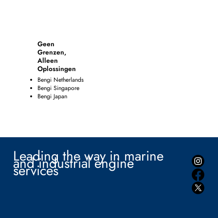
Geen
Grenzen,
Alleen
Oplossingen
Bengi Netherlands
Bengi Singapore
Bengi Japan
Leading the way in marine
and industrial engine
services