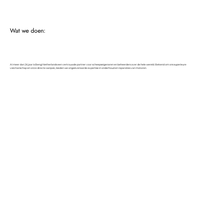
Wat we doen:
Al meer dan 26 jaar is Bengi Netherlands een vertrouwde partner voor scheepseigenaren en beheerders over de hele wereld. Bekend om ons superieure
vakmanschap en onze directe aanpak, bieden we ongeëvenaarde expertise in onderhoud en reparaties van motoren.