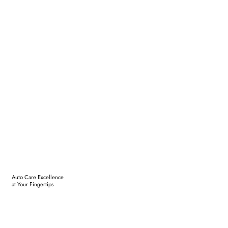
Auto Care Excellence
at Your Fingertips
Get a Quote