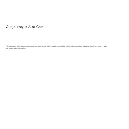
Our Journey in Auto Care
This is the space to introduce visitors to the business or brand. Briefly explain who's behind it, what it does and what makes it unique. Share its core values
and what this site has to offer.